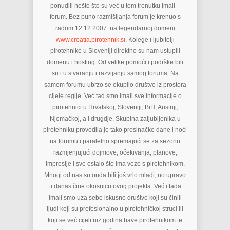
ponudili nešto što su već u tom trenutku imali –
forum. Bez puno razmišljanja forum je krenuo s
radom 12.12.2007. na legendarnoj domeni
www.croatia.pirotehnik.si
. Kolege i ljubitelji
pirotehnike u Sloveniji direktno su nam ustupili
domenu i hosting. Od velike pomoći i podrške bili
su i u stvaranju i razvijanju samog foruma. Na
samom forumu ubrzo se okupilo društvo iz prostora
cijele regije. Već tad smo imali sve informacije o
pirotehnici u Hrvatskoj, Sloveniji, BiH, Austriji,
Njemačkoj, a i drugdje. Skupina zaljubljenika u
pirotehniku provodila je tako prosinačke dane i noći
na forumu i paralelno spremajući se za sezonu
razmjenjujući dojmove, očekivanja, planove,
impresije i sve ostalo što ima veze s pirotehnikom.
Mnogi od nas su onda bili još vrlo mladi, no upravo
ti danas čine okosnicu ovog projekta. Već i tada
imali smo uza sebe iskusno društvo koji su činili
ljudi koji su profesionalno u pirotehničkoj struci ili
koji se već cijeli niz godina bave pirotehnikom te