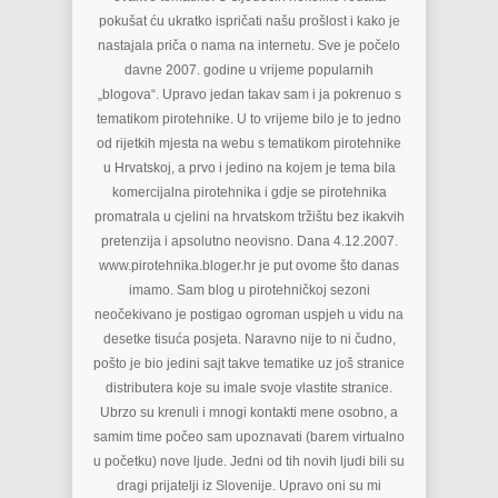
pokušat ću ukratko ispričati našu prošlost i kako je
nastajala priča o nama na internetu. Sve je počelo
davne 2007. godine u vrijeme popularnih
„blogova“. Upravo jedan takav sam i ja pokrenuo s
tematikom pirotehnike. U to vrijeme bilo je to jedno
od rijetkih mjesta na webu s tematikom pirotehnike
u Hrvatskoj, a prvo i jedino na kojem je tema bila
komercijalna pirotehnika i gdje se pirotehnika
promatrala u cjelini na hrvatskom tržištu bez ikakvih
pretenzija i apsolutno neovisno. Dana 4.12.2007.
www.pirotehnika.bloger.hr je put ovome što danas
imamo. Sam blog u pirotehničkoj sezoni
neočekivano je postigao ogroman uspjeh u vidu na
desetke tisuća posjeta. Naravno nije to ni čudno,
pošto je bio jedini sajt takve tematike uz još stranice
distributera koje su imale svoje vlastite stranice.
Ubrzo su krenuli i mnogi kontakti mene osobno, a
samim time počeo sam upoznavati (barem virtualno
u početku) nove ljude. Jedni od tih novih ljudi bili su
dragi prijatelji iz Slovenije. Upravo oni su mi