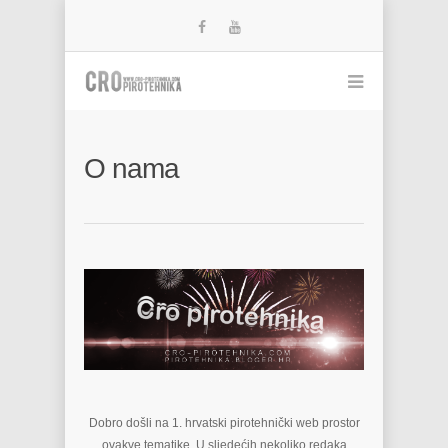
O nama
Dobro došli na 1. hrvatski pirotehnički web prostor
ovakve tematike. U sljedećih nekoliko redaka