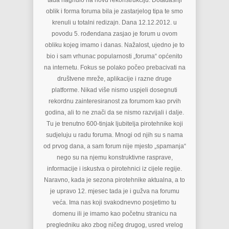
tada nagnulo na novu rekonstrukciju. Dotadašnji
oblik i forma foruma bila je zastarjelog tipa te smo
krenuli u totalni redizajn. Dana 12.12.2012. u
povodu 5. rođendana zasjao je forum u ovom
obliku kojeg imamo i danas. Nažalost, ujedno je to
bio i sam vrhunac popularnosti „foruma“ općenito
na internetu. Fokus se polako počeo prebacivati na
društvene mreže, aplikacije i razne druge
platforme. Nikad više nismo uspjeli dosegnuti
rekordnu zainteresiranost za forumom kao prvih
godina, ali to ne znači da se nismo razvijali i dalje.
Tu je trenutno 600-tinjak ljubitelja pirotehnike koji
sudjeluju u radu foruma. Mnogi od njih su s nama
od prvog dana, a sam forum nije mjesto „spamanja“
nego su na njemu konstruktivne rasprave,
informacije i iskustva o pirotehnici iz cijele regije.
Naravno, kada je sezona pirotehnike aktualna, a to
je upravo 12. mjesec tada je i gužva na forumu
veća. Ima nas koji svakodnevno posjetimo tu
domenu ili je imamo kao početnu stranicu na
pregledniku ako zbog ničeg drugog, usred vrelog