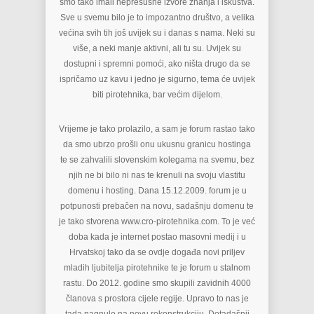
smo tako imali nepresušne izvore znanja i iskustva.
Sve u svemu bilo je to impozantno društvo, a velika
većina svih tih još uvijek su i danas s nama. Neki su
više, a neki manje aktivni, ali tu su. Uvijek su
dostupni i spremni pomoći, ako ništa drugo da se
ispričamo uz kavu i jedno je sigurno, tema će uvijek
biti pirotehnika, bar većim dijelom.
Vrijeme je tako prolazilo, a sam je forum rastao tako
da smo ubrzo prošli onu ukusnu granicu hostinga
te se zahvalili slovenskim kolegama na svemu, bez
njih ne bi bilo ni nas te krenuli na svoju vlastitu
domenu i hosting. Dana 15.12.2009. forum je u
potpunosti prebačen na novu, sadašnju domenu te
je tako stvorena www.cro-pirotehnika.com. To je već
doba kada je internet postao masovni medij i u
Hrvatskoj tako da se ovdje događa novi priljev
mladih ljubitelja pirotehnike te je forum u stalnom
rastu. Do 2012. godine smo skupili zavidnih 4000
članova s prostora cijele regije. Upravo to nas je