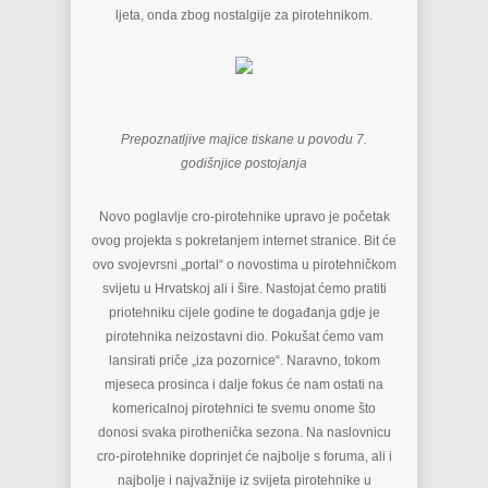
ljeta, onda zbog nostalgije za pirotehnikom.
Prepoznatljive majice tiskane u povodu 7.
godišnjice postojanja
Novo poglavlje cro-pirotehnike upravo je početak
ovog projekta s pokretanjem internet stranice. Bit će
ovo svojevrsni „portal“ o novostima u pirotehničkom
svijetu u Hrvatskoj ali i šire. Nastojat ćemo pratiti
priotehniku cijele godine te događanja gdje je
pirotehnika neizostavni dio. Pokušat ćemo vam
lansirati priče „iza pozornice“. Naravno, tokom
mjeseca prosinca i dalje fokus će nam ostati na
komericalnoj pirotehnici te svemu onome što
donosi svaka pirothenička sezona. Na naslovnicu
cro-pirotehnike doprinjet će najbolje s foruma, ali i
najbolje i najvažnije iz svijeta pirotehnike u