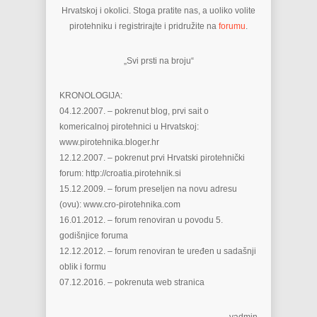
Hrvatskoj i okolici. Stoga pratite nas, a uoliko volite
pirotehniku i registrirajte i pridružite na
forumu
.
„Svi prsti na broju“
KRONOLOGIJA:
04.12.2007. – pokrenut blog, prvi sait o
komericalnoj pirotehnici u Hrvatskoj:
www.pirotehnika.bloger.hr
12.12.2007. – pokrenut prvi Hrvatski pirotehnički
forum: http://croatia.pirotehnik.si
15.12.2009. – forum preseljen na novu adresu
(ovu): www.cro-pirotehnika.com
16.01.2012. – forum renoviran u povodu 5.
godišnjice foruma
12.12.2012. – forum renoviran te uređen u sadašnji
oblik i formu
07.12.2016. – pokrenuta web stranica