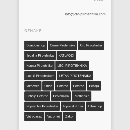
vadmin
info@cro-pirotehnika.com
OZNAKE
Bomobashop
Cijene Pirotehnike
Cro Pirotehnika
Ilegalna Pirotehnika
KATLAOZI
Kupnja Pirotehnike
LECI PIROTEHNIKA
Leci S Pirotehnikom
LETAK PIROTEHNIKA
Mirnovec
Orion
Petarda
Petarde
Peticija
Peticija Petarde
Pirotehnika
Pirothenika
Popust Na Pirotehniku
Topovski Udar
Ultrashop
Vatrogasac
Vatrometi
Zakon