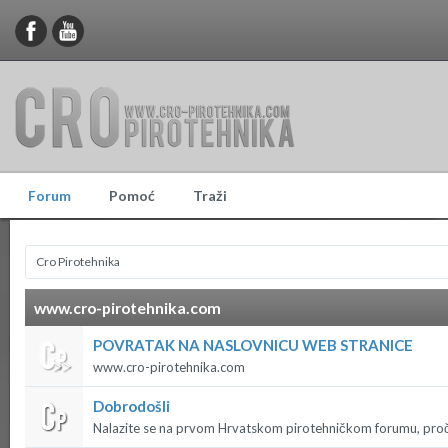
Forum
Pomoć
Traži
Cro Pirotehnika
www.cro-pirotehnika.com
POVRATAK NA NASLOVNICU WEB STRANICE
www.cro-pirotehnika.com
Dobrodošli
Nalazite se na prvom Hrvatskom pirotehničkom forumu, proč